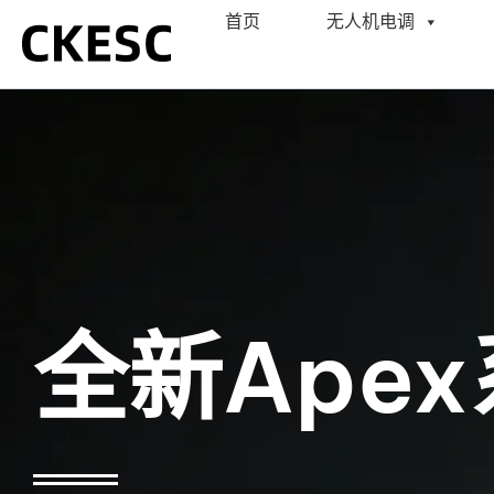
跳
首页
无人机电调
至
内
容
全新Ape