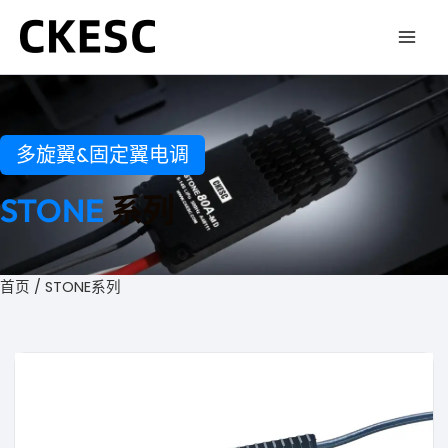
跳
至
内
容
多旋翼&固定翼电调
STONE
系列
首页
/ STONE系列