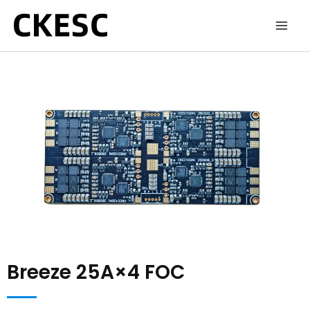
跳
至
内
容
Breeze 25A×4 FOC