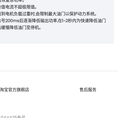
低后恢复原功率。
峰值电流不超极限值。
别到电机负载过重时,会限制最大油门以保护动力系统。
号200ms后逐渐降低输出功率,在1~2秒内为快速降低油门
然后缓慢降低油门至停机。
淘宝官方旗舰店
售后服务
4044425备号