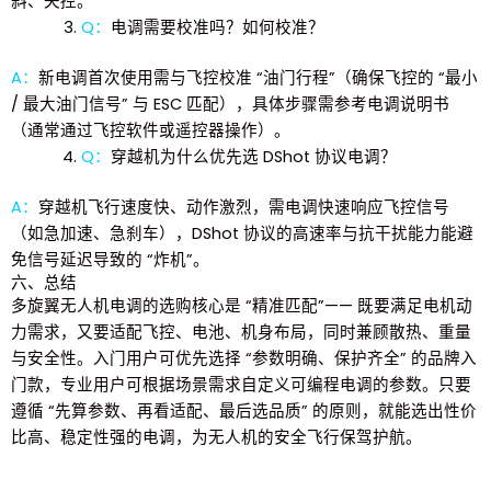
斜、失控。
Q：
电调需要校准吗？如何校准？
A：
新电调首次使用需与飞控校准 “油门行程”（确保飞控的 “最小
/ 最大油门信号” 与 ESC 匹配），具体步骤需参考电调说明书
（通常通过飞控软件或遥控器操作）。
Q：
穿越机为什么优先选 DShot 协议电调？
A：
穿越机飞行速度快、动作激烈，需电调快速响应飞控信号
（如急加速、急刹车），DShot 协议的高速率与抗干扰能力能避
免信号延迟导致的 “炸机”。
六、总结
多旋翼无人机电调的选购核心是 “精准匹配”—— 既要满足电机动
力需求，又要适配飞控、电池、机身布局，同时兼顾散热、重量
与安全性。入门用户可优先选择 “参数明确、保护齐全” 的品牌入
门款，专业用户可根据场景需求自定义可编程电调的参数。只要
遵循 “先算参数、再看适配、最后选品质” 的原则，就能选出性价
比高、稳定性强的电调，为无人机的安全飞行保驾
护航。