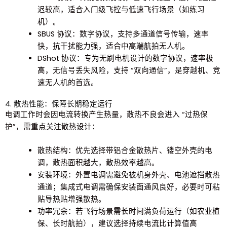
迟较高，适合入门级飞控与低速飞行场景（如练习
机）。
SBUS 协议
：数字协议，支持多通道信号传输，速率
快，抗干扰能力强，适合中高端航拍无人机。
DShot 协议
：专为无刷电机设计的数字协议，速率极
高，无信号丢失风险，支持 “双向通信”，是穿越机、竞
速无人机的首选。
4. 散热性能：保障长期稳定运行
电调
工作时会因电流转换产生热量，散热不良会进入 “过热保
护”，需重点关注散热设计：
散热结构
：优先选择带铝合金散热片、镂空外壳的电
调，散热面积越大，散热效率越高。
安装环境
：外置电调需避免被机身外壳、电池遮挡散热
通道；集成式电调需确保安装面通风良好，必要时可粘
贴导热贴增强散热。
功率冗余
：若飞行场景需长时间满负荷运行（如农业植
保、长时航拍），建议选择持续电流比计算值高