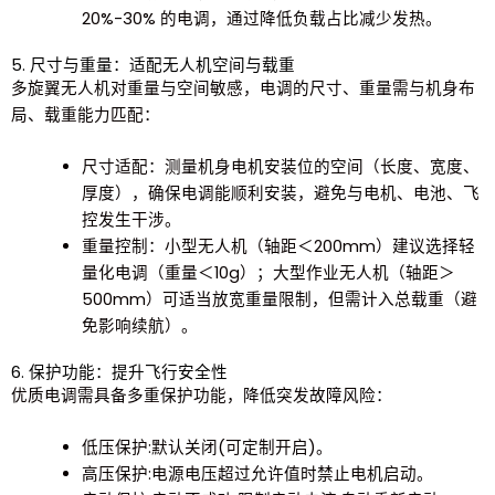
20%-30% 的电调，通过降低负载占比减少发热。
5. 尺寸与重量：适配无人机空间与载重
多旋翼无人机对重量与空间敏感，电调的尺寸、重量需与机身布
局、载重能力匹配：
尺寸适配
：测量机身电机安装位的空间（长度、宽度、
厚度），确保电调能顺利安装，避免与电机、电池、飞
控发生干涉。
重量控制
：小型无人机（轴距＜200mm）建议选择轻
量化电调（重量＜10g）；大型作业无人机（轴距＞
500mm）可适当放宽重量限制，但需计入总载重（避
免影响续航）。
6. 保护功能：提升飞行安全性
优质电调需具备多重保护功能，降低突发故障风险：
低压保护:默认关闭(可定制开启)。
高压保护:电源电压超过允许值时禁止电机启动。