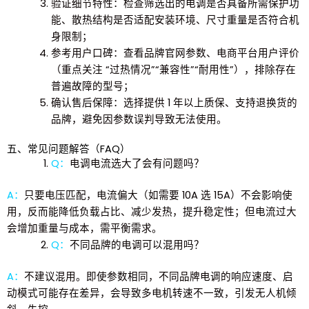
验证细节特性
：检查筛选出的电调是否具备所需保护功
能、散热结构是否适配安装环境、尺寸重量是否符合机
身限制；
参考用户口碑
：查看品牌官网参数、电商平台用户评价
（重点关注 “过热情况”“兼容性”“耐用性”），排除存在
普遍故障的型号；
确认售后保障
：选择提供 1 年以上质保、支持退换货的
品牌，避免因参数误判导致无法使用。
五、常见问题解答（FAQ）
Q：
电调电流选大了会有问题吗？
A：
只要电压匹配，电流偏大（如需要 10A 选 15A）不会影响使
用，反而能降低负载占比、减少发热，提升稳定性；但电流过大
会增加重量与成本，需平衡需求。
Q：
不同品牌的电调可以混用吗？
A：
不建议混用。即使参数相同，不同品牌电调的响应速度、启
动模式可能存在差异，会导致多电机转速不一致，引发无人机倾