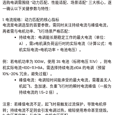
选购电调需围绕 “动力匹配、性能适配、场景适配” 三大核心，逐
一确认以下关键参数与特性：
1. 电流规格：动力匹配的核心指标
电流是电调选型的首要参数，需同时关注
持续电流
与
峰值电流
，
两者需与电机功率、飞行场景严格匹配：
持续电流
：电调能长期稳定工作的最大电流（单位：
A），需≥电机满负荷运行时的实际电流（计算公式：电
机实际电流≈电机功率 ÷ 电池电压）。
例：若电机功率为 100W，使用 3S 电池（标称电压 11.1V），则电
机实际电流≈100÷11.1≈9A，需选择持续电流≥10A 的电调（预留
10%-20% 冗余，避免过载）。
峰值电流
：电调短时间能承受的最大电流，需覆盖无人
机起飞、急加速、负重飞行时的瞬时电流峰值（一般为
持续电流的 1.5~2 倍）。
注意：若峰值电流不足，起飞时易触发过流保护，导致电机停
转；持续电流不足则会引发电调过热，缩短使用寿命甚至烧毁。