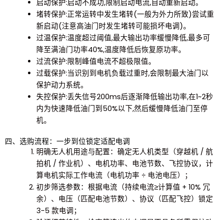
启动保护:启动不成功,限制启动电流,自动重新启动。
堵转保护:正常运转中发生堵转(一般为外力所致)尝试重
新启动(注意高油门时发生堵转可能损坏电调)。
过温保护:温度超过阈值,最大输出功率缓慢降低,最多可
降至满油门功率40%,温度降低后恢复原功率。
过流保护:限制峰值电流不超极限值。
过载保护:当识别到电机负载过重时,会限制最大油门以
保护动力系统。
失控保护:丢失信号200ms后逐渐降低输出功率,在1~2秒
内为快速降低油门到50%以下,然后缓慢降低油门至停
机。
四、选购流程：一步到位锁定适配电调
明确无人机用途与配置
：确定无人机类型（穿越机 / 航
拍机 / 作业机）、电机功率、电池节数、飞控协议，计
算电机实际工作电流（电机功率 ÷ 电池电压）；
初步筛选参数
：根据电流（持续电流≥计算值 + 10% 冗
余）、电压（匹配电池节数）、协议（匹配飞控）锁定
3-5 款电调；