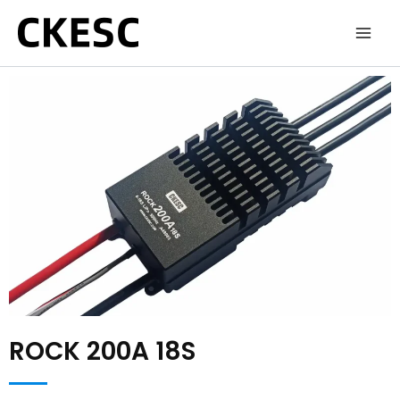
跳
至
内
容
ROCK 200A 18S