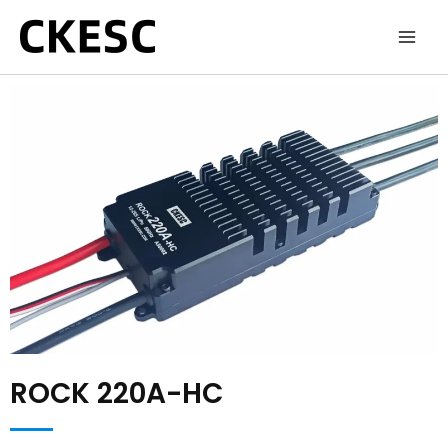
跳
至
内
容
ROCK 220A-HC