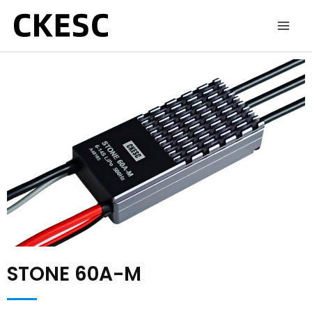
跳
至
内
容
STONE 60A-M