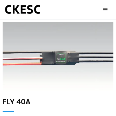
跳
至
内
容
FLY 40A