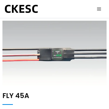
跳
至
内
容
FLY 45A